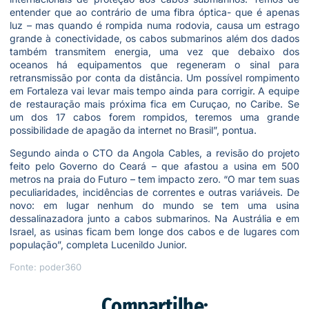
entender que ao contrário de uma fibra óptica- que é apenas
luz – mas quando é rompida numa rodovia, causa um estrago
grande à conectividade, os cabos submarinos além dos dados
também transmitem energia, uma vez que debaixo dos
oceanos há equipamentos que regeneram o sinal para
retransmissão por conta da distância. Um possível rompimento
em Fortaleza vai levar mais tempo ainda para corrigir. A equipe
de restauração mais próxima fica em Curuçao, no Caribe. Se
um dos 17 cabos forem rompidos, teremos uma grande
possibilidade de apagão da internet no Brasil”, pontua.
Segundo ainda o CTO da Angola Cables, a revisão do projeto
feito pelo Governo do Ceará – que afastou a usina em 500
metros na praia do Futuro – tem impacto zero. “O mar tem suas
peculiaridades, incidências de correntes e outras variáveis. De
novo: em lugar nenhum do mundo se tem uma usina
dessalinazadora junto a cabos submarinos. Na Austrália e em
Israel, as usinas ficam bem longe dos cabos e de lugares com
população”, completa Lucenildo Junior.
Fonte: poder360
Compartilhe: