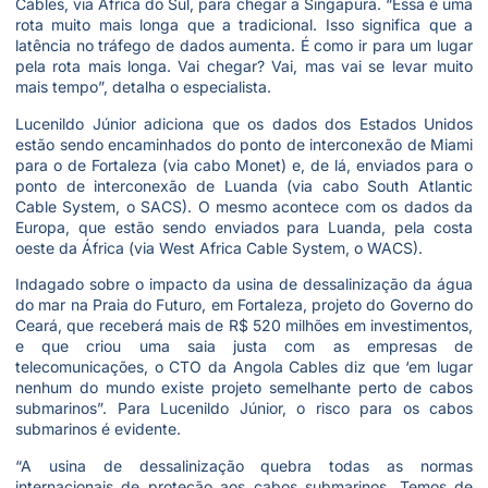
Cables, via África do Sul, para chegar a Singapura. “Essa é uma
rota muito mais longa que a tradicional. Isso significa que a
latência no tráfego de dados aumenta. É como ir para um lugar
pela rota mais longa. Vai chegar? Vai, mas vai se levar muito
mais tempo”, detalha o especialista.
Lucenildo Júnior adiciona que os dados dos Estados Unidos
estão sendo encaminhados do ponto de interconexão de Miami
para o de Fortaleza (via cabo Monet) e, de lá, enviados para o
ponto de interconexão de Luanda (via cabo South Atlantic
Cable System, o SACS). O mesmo acontece com os dados da
Europa, que estão sendo enviados para Luanda, pela costa
oeste da África (via West Africa Cable System, o WACS).
Indagado sobre o impacto da usina de dessalinização da água
do mar na Praia do Futuro, em Fortaleza, projeto do Governo do
Ceará, que receberá mais de R$ 520 milhões em investimentos,
e que criou uma saia justa com as empresas de
telecomunicações, o CTO da Angola Cables diz que ‘em lugar
nenhum do mundo existe projeto semelhante perto de cabos
submarinos”. Para Lucenildo Júnior, o risco para os cabos
submarinos é evidente.
“A usina de dessalinização quebra todas as normas
internacionais de proteção aos cabos submarinos. Temos de