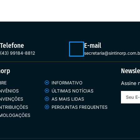
Telefone
E-mail
(43) 99184-8812
secretaria@sintinorp.com.b
norp
Sintinorp
Newsle
BRE
INFORMATIVO
Assine 
NVÊNIOS
ÚLTIMAS NOTÍCIAS
NVENÇÕES
AS MAIS LIDAS
NTRIBUIÇÕES
PERGUNTAS FREQUENTES
MOLOGAÇÕES