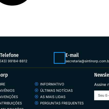
Telefone
E-mail
(43) 99184-8812
secretaria@sintinorp.com.b
norp
Sintinorp
Newsle
BRE
INFORMATIVO
Assine 
NVÊNIOS
ÚLTIMAS NOTÍCIAS
NVENÇÕES
AS MAIS LIDAS
NTRIBUIÇÕES
PERGUNTAS FREQUENTES