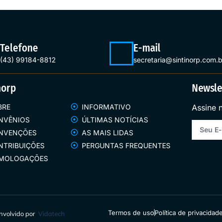
Telefone
E-mail
(43) 99184-8812
secretaria@sintinorp.com.b
norp
Sintinorp
Newsle
BRE
INFORMATIVO
Assine 
NVÊNIOS
ÚLTIMAS NOTÍCIAS
NVENÇÕES
AS MAIS LIDAS
NTRIBUIÇÕES
PERGUNTAS FREQUENTES
MOLOGAÇÕES
Termos de uso
Política de privacidad
envolvido por
Vidatech