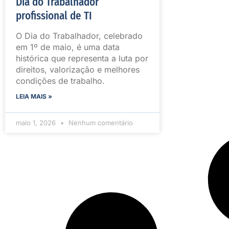
Dia do Trabalhador
profissional de TI
O Dia do Trabalhador, celebrado
em 1º de maio, é uma data
histórica que representa a luta por
direitos, valorização e melhores
condições de trabalho.
LEIA MAIS »
maio 1, 2026
Nenhum comentário